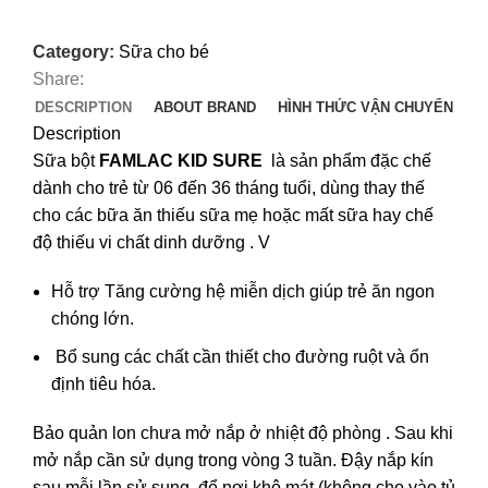
Category:
Sữa cho bé
Share:
DESCRIPTION
ABOUT BRAND
HÌNH THỨC VẬN CHUYỂN
Description
Sữa bột
FAMLAC KID SURE
là sản phẩm đặc chế
dành cho trẻ từ 06 đến 36 tháng tuổi, dùng thay thế
cho các bữa ăn thiếu sữa mẹ hoặc mất sữa hay chế
độ thiếu vi chất dinh dưỡng . V
Hỗ trợ Tăng cường hệ miễn dịch giúp trẻ ăn ngon
chóng lớn.
Bổ sung các chất cần thiết cho đường ruột và ổn
định tiêu hóa.
Bảo quản lon chưa mở nắp ở nhiệt độ phòng . Sau khi
mở nắp cần sử dụng trong vòng 3 tuần. Đậy nắp kín
sau mỗi lần sử sụng, để nơi khô mát (không cho vào tủ