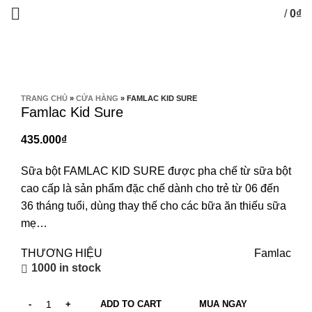
/
0
₫
0
items
Phóng to ảnh
TRANG CHỦ
»
CỬA HÀNG
»
FAMLAC KID SURE
Famlac Kid Sure
₫
Sữa bột FAMLAC KID SURE được pha chế từ sữa bột
cao cấp là sản phẩm đặc chế dành cho trẻ từ 06 đến
36 tháng tuổi, dùng thay thế cho các bữa ăn thiếu sữa
mẹ…
THƯƠNG HIỆU
Famlac
1000 in stock
ADD TO CART
MUA NGAY