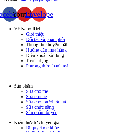
acebook
Youtube
Envelope
Về Nano Right
Giới thiệu
Đối tác và phân phối
Thông tin khuyến mãi
Hướng dãn mua hàng
Điều khoản sử dụng
Tuyển dụng
Phương thức thanh toán
Sản phẩm
Sữa cho mẹ
Sữa cho bé
Sữa cho người lớn tuổi
Sữa chức năng
Sản phẩm từ yến
Kiến thức từ chuyên gia
Bí quyết mẹ khỏe