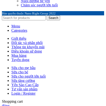
Nuôi dưỡng bé yên
Chăm sóc người lớn tuổi
Bản quyền thuộc Nano Right Group
2022
Search
Menu
Categories
Giới thiệu
Đối tác và phân phối
Thông tin khuyến mãi
Điều khoản sử dụng
Mua hàng
Tuyển dụng
Sữa cho mẹ bầu
Sữa cho bé
Sữa cho người lớn tuổi
Sữa tăng cường
Yến Sào Cao Cấp
Tư vấn sản phẩm
Login / Register
Shopping cart
đóng