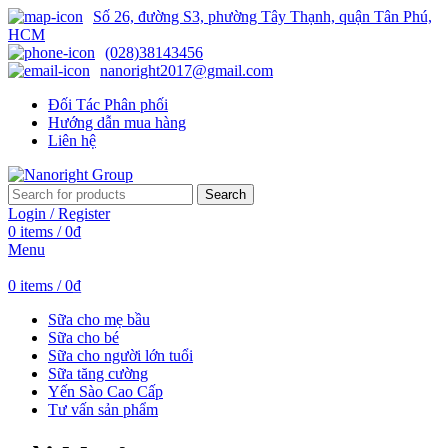
Số 26, đường S3, phường Tây Thạnh, quận Tân Phú,
HCM
(028)38143456
nanoright2017@gmail.com
Đối Tác Phân phối
Hướng dẫn mua hàng
Liên hệ
Search
Login / Register
0
items
/
0
₫
Menu
0
items
/
0
₫
Sữa cho mẹ bầu
Sữa cho bé
Sữa cho người lớn tuổi
Sữa tăng cường
Yến Sào Cao Cấp
Tư vấn sản phẩm