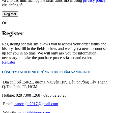
và cho các mục đích cụ thể khác được mô tả trong
privacy policy
của chúng tôi.
Register
Or
Register
Registering for this site allows you to access your order status and
history. Just fill in the fields below, and we'll get a new account set
up for you in no time. We will only ask you for information
necessary to make the purchase process faster and easier.
Register
CÔNG TY TNHH DINH DƯỠNG THỰC PHẨM NANORIGHT
Địa chỉ: Số 150/21, đường Nguyễn Hữu Dật, phường Tây Thạnh,
Q.Tân Phú, TP. HCM
Hotline: 028 7308 1268 - 0935.82.28.28
Email:
nanoright2017@gmail.com
Website:
nanorightgroup.com