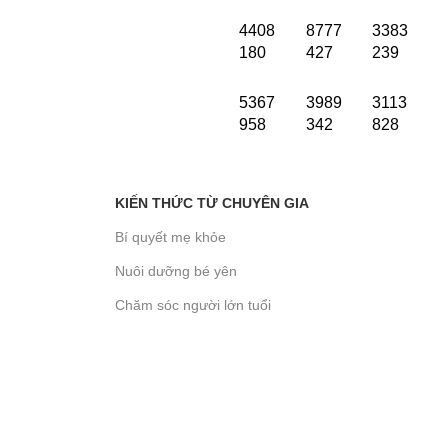
4408
8777
3383
180
427
239
5367
3989
3113
958
342
828
KIẾN THỨC TỪ CHUYÊN GIA
Bí quyết mẹ khỏe
Nuôi dưỡng bé yên
Chăm sóc người lớn tuổi