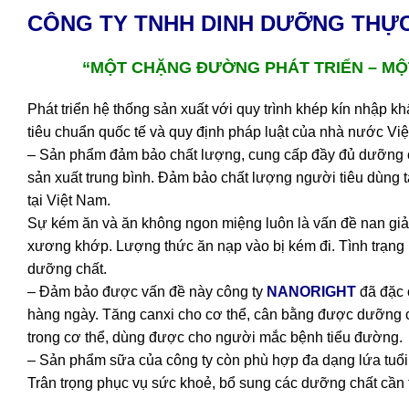
CÔNG
TY TNHH DINH DƯỠNG THỰ
“MỘT CHẶNG ĐƯỜNG PHÁT TRIỂN – MỘ
Phát triển hệ thống sản xuất với quy trình khép kín nhập 
tiêu chuẩn quốc tế và quy định pháp luật của nhà nước Vi
– Sản phẩm đảm bảo chất lượng, cung cấp đầy đủ dưỡng chấ
sản xuất trung bình. Đảm bảo chất lượng người tiêu dùng 
tại Việt Nam.
Sự kém ăn và ăn không ngon miệng luôn là vấn đề nan giải,
xương khớp. Lượng thức ăn nạp vào bị kém đi. Tình trạng n
dưỡng chất.
– Đảm bảo được vấn đề này công ty
NANORIGHT
đã đặc c
hàng ngày. Tăng canxi cho cơ thể, cân bằng được dưỡng chấ
trong cơ thể, dùng được cho người mắc bệnh tiểu đường.
– Sản phẩm sữa của công ty còn phù hợp đa dạng lứa tuổi
Trân trọng phục vụ sức khoẻ, bổ sung các dưỡng chất cần t