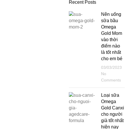
Recent Posts
Nên uống
sữa bầu
Omega
Gold Mom
vào thời
điểm nào
là tốt nhất
cho em bé
03/03/2023
No
Comments
Loại sữa
Omega
Gold Canxi
cho người
già tốt nhất
hiện nay