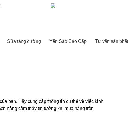
nanoright2017@gmail.com
(028)38143456
Sữa tăng cường
Yến Sào Cao Cấp
Tư vấn sản ph
của bạn. Hãy cung cấp thông tin cụ thể về việc kinh
hách hàng cảm thấy tin tưởng khi mua hàng trên