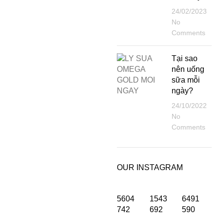
24/02/2023
No
Comments
Tại sao
nên uống
sữa mỗi
ngày?
24/10/2022
No
Comments
OUR INSTAGRAM
5604
1543
6491
742
692
590