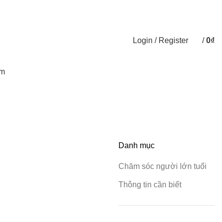
Đối Tác Phân phối
Hướng dẫn mua hàng
Liên hệ
Login / Register
/
0
₫
0
items
ẩm
Danh mục
Chăm sóc người lớn tuổi
Thông tin cần biết