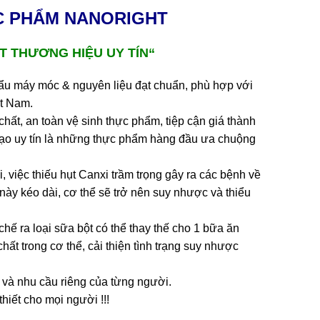
C PHẨM
NANORIGHT
T THƯƠNG HIỆU UY
TÍN“
khẩu máy móc & nguyên liệu đạt chuẩn, phù hợp với
ệt Nam.
t, an toàn vệ sinh thực phẩm, tiệp cận giá thành
tạo uy tín là những thực phẩm hàng đầu ưa chuộng
 việc thiếu hụt Canxi trầm trọng gây ra các bệnh về
ày kéo dài, cơ thể sẽ trở nên suy nhược và thiểu
hế ra loại sữa bột có thể thay thế cho 1 bữa ăn
t trong cơ thể, cải thiện tình trạng suy nhược
 và nhu cầu riêng của từng người.
hiết cho mọi người !!!