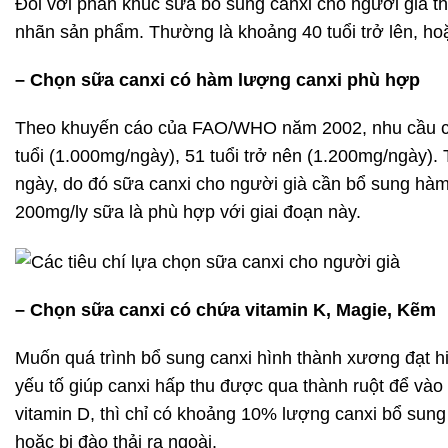
Đối với phân khúc sữa bổ sung canxi cho người già t
nhãn sản phẩm. Thường là khoảng 40 tuổi trở lên, hoặc
– Chọn sữa canxi có hàm lượng canxi phù hợp
Theo khuyến cáo của FAO/WHO năm 2002, nhu cầu canxi
tuổi (1.000mg/ngày), 51 tuổi trở nên (1.200mg/ngày).
ngày, do đó sữa canxi cho người già cần bổ sung hà
200mg/ly sữa là phù hợp với giai đoạn này.
–
Ch
ọn sữa canxi có chứa vitamin K, Magie, Kẽm
Muốn quá trình bổ sung canxi hình thành xương đạt hi
yếu tố giúp canxi hấp thu được qua thành ruột để và
vitamin D, thì chỉ có khoảng 10% lượng canxi bổ sung
hoặc bị đào thải ra ngoài.