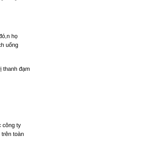
đó,n họ
ch uống
vị thanh đạm
 công ty
 trên toàn