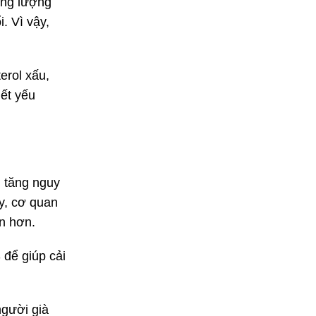
ăng lượng
. Vì vậy,
erol xấu,
iết yếu
hể tăng nguy
y, cơ quan
ăn hơn.
để giúp cải
người già