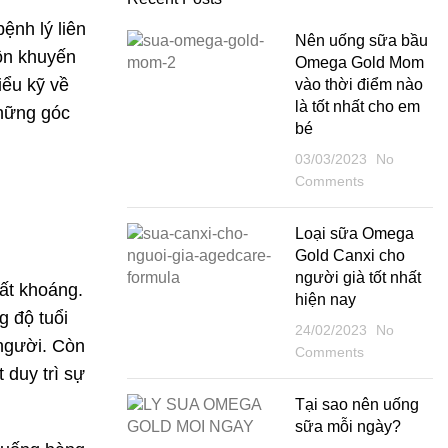
ệnh lý liên
Nên uống sữa bầu
uôn khuyến
Omega Gold Mom
iểu kỹ về
vào thời điểm nào
là tốt nhất cho em
những góc
bé
03/03/2023
No
Comments
Loại sữa Omega
Gold Canxi cho
người già tốt nhất
ất khoáng.
hiện nay
g độ tuổi
24/02/2023
No
 người. Còn
Comments
 duy trì sự
Tại sao nên uống
sữa mỗi ngày?