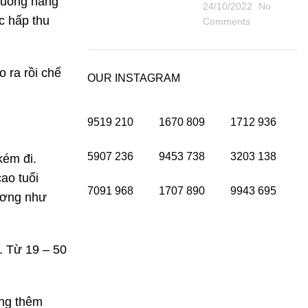
n uống hàng
24/10/2022
No
c hấp thu
Comments
 ra rồi chế
OUR INSTAGRAM
9519
210
1670
809
1712
936
5907
236
9453
738
3203
138
kém đi.
ao tuổi
7091
968
1707
890
9943
695
xương như
. Từ 19 – 50
ung thêm