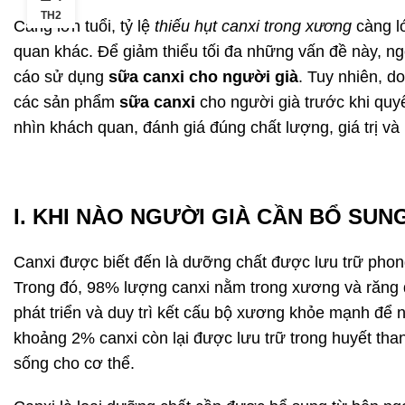
TH2
Càng lớn tuổi, tỷ lệ
thiếu hụt canxi trong xương
càng l
quan khác. Để giảm thiểu tối đa những vấn đề này, ng
cáo sử dụng
sữa canxi cho người già
. Tuy nhiên, d
các sản phẩm
sữa canxi
cho người già trước khi quy
nhìn khách quan, đánh giá đúng chất lượng, giá trị v
I. KHI NÀO NGƯỜI GIÀ CẦN BỔ SUN
Canxi được biết đến là dưỡng chất được lưu trữ phong
Trong đó, 98% lượng canxi nằm trong xương và răng để
phát triển và duy trì kết cấu bộ xương khỏe mạnh để 
khoảng 2% canxi còn lại được lưu trữ trong huyết than
sống cho cơ thể.