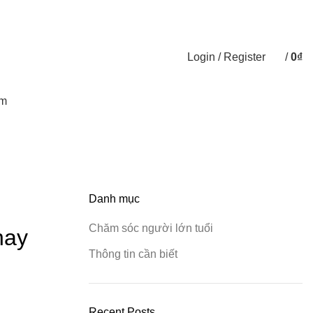
Đối Tác Phân phối
Hướng dẫn mua hàng
Liên hệ
Login / Register
/
0
₫
0
items
ẩm
Danh mục
Chăm sóc người lớn tuổi
nay
Thông tin cần biết
Recent Posts