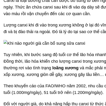
Canxi là loại dưỡng chất cần được bổ sung từ bên ng
ngày. Thức ăn chứa canxi sau khi đi vào dạ dày sẽ đư
vào máu rồi vận chuyển đến các cơ quan cần.
Lượng canxi khi đi vào trong xương không ở lại đó vĩ
đi và bị đào thải ra ngoài. Đó là lý do tại sao cơ thể 
Tuy nhiên, khi bước sang độ tuổi cơ thể lão hóa nhan
Đồng thời, lão hóa khiến cho lượng canxi trong xương
thường rơi vào tình trạng
loãng xương
và mắc phải n
xốp xương, xương giòn dễ gãy, xương gãy lâu liền… 
Theo khuyến cáo của FAO/WHO năm 2002, nhu cầu canxi
tuổi (1.000mg/ngày), 51 tuổi trở nên (1.200mg/ngày).
Đối với người già, do khả năng hấp thu canxi từ thứ