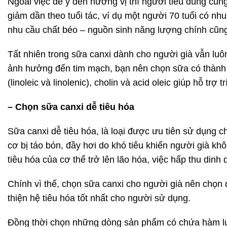
Ngoài việc để ý đến hương vị thì người tiêu dùng cũn
giảm dần theo tuổi tác, ví dụ một người 70 tuổi có nh
nhu cầu chất béo – nguồn sinh năng lượng chính cũng
Tất nhiên trong sữa canxi dành cho người già vẫn luôn
ảnh hưởng đến tim mạch, bạn nên chọn sữa có thành ph
(linoleic và linolenic), cholin và acid oleic giúp hỗ trợ t
– Chọn sữa canxi dễ tiêu hóa
Sữa canxi dễ tiêu hóa, là loại được ưu tiên sử dụng 
cơ bị táo bón, đầy hơi do khó tiêu khiến người già k
tiêu hóa của cơ thể trở lên lão hóa, việc hấp thu din
Chính vì thế, chọn sữa canxi cho người già nên chọn
thiện hệ tiêu hóa tốt nhất cho người sử dụng.
Đồng thời chọn những dòng sản phẩm có chứa hàm lượ