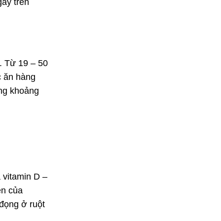
gay trên
. Từ 19 – 50
c ăn hàng
ung khoảng
 vitamin D –
ện của
đọng ở ruột