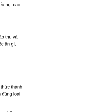
iếu hụt cao
ấp thu và
c ăn gì,
 thức thành
n đúng loại