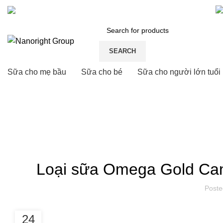
Số 26, đường S3, phường Tây Thạnh, quận Tân Phú, HCM
SEARCH
Sữa cho mẹ bầu
Sữa cho bé
Sữa cho người lớn tuổi
Blog
HOME
CHĂM SÓC NGƯỜI LỚN TUỔI
CHĂ
Loại sữa Omega Gold Canx
Poste
24