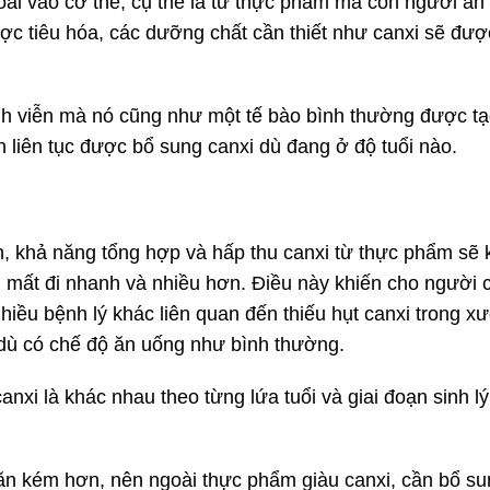
oài vào cơ thể, cụ thể là từ thực phẩm mà con người ă
ợc tiêu hóa, các dưỡng chất cần thiết như canxi sẽ đượ
nh viễn mà nó cũng như một tế bào bình thường được tạo
cần liên tục được bổ sung canxi dù đang ở độ tuổi nào.
h, khả năng tổng hợp và hấp thu canxi từ thực phẩm sẽ 
 mất đi nhanh và nhiều hơn. Điều này khiến cho người c
hiều bệnh lý khác liên quan đến thiếu hụt canxi trong 
dù có chế độ ăn uống như bình thường.
 là khác nhau theo từng lứa tuổi và giai đoạn sinh lý
c ăn kém hơn, nên ngoài thực phẩm giàu canxi, cần bổ s