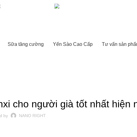
nanoright2017@gmail.com
(028)38143456
Sữa tăng cường
Yến Sào Cao Cấp
Tư vấn sản ph
M SÓC NGƯỜI LỚN TUỔI
i cho người già tốt nhất hiện 
d by
NANO RIGHT