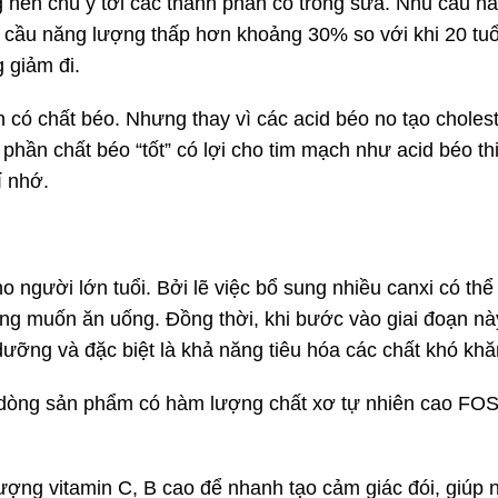
g nên chú ý tới các thành phần có trong sữa. Nhu cầu n
u cầu năng lượng thấp hơn khoảng 30% so với khi 20 tuổi
 giảm đi.
 có chất béo. Nhưng thay vì các acid béo no tạo cholest
ần chất béo “tốt” có lợi cho tim mạch như acid béo th
rí nhớ.
cho người lớn tuổi. Bởi lẽ việc bổ sung nhiều canxi có t
hông muốn ăn uống. Đồng thời, khi bước vào giai đoạn nà
h dưỡng và đặc biệt là khả năng tiêu hóa các chất khó kh
 dòng sản phẩm có hàm lượng chất xơ tự nhiên cao FOS 
ng vitamin C, B cao để nhanh tạo cảm giác đói, giúp 