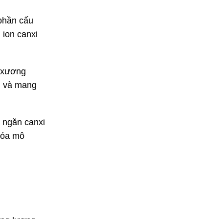
 phần cấu
 ion canxi
o xương
ắn và mang
 ngăn canxi
hóa mô