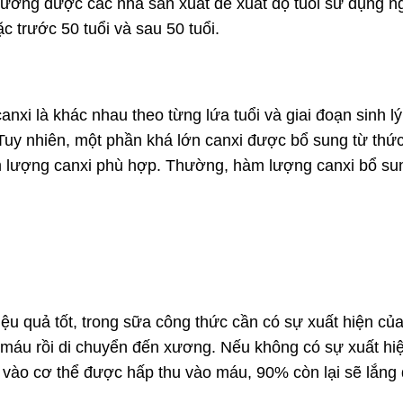
hường được các nhà sản xuất đề xuất độ tuổi sử dụng n
 trước 50 tuổi và sau 50 tuổi.
 là khác nhau theo từng lứa tuổi và giai đoạn sinh lý
 Tuy nhiên, một phần khá lớn canxi được bổ sung từ thứ
m lượng canxi phù hợp. Thường, hàm lượng canxi bổ s
ệu quả tốt, trong sữa công thức cần có sự xuất hiện của
o máu rồi di chuyển đến xương. Nếu không có sự xuất hi
 vào cơ thể được hấp thu vào máu, 90% còn lại sẽ lắng 