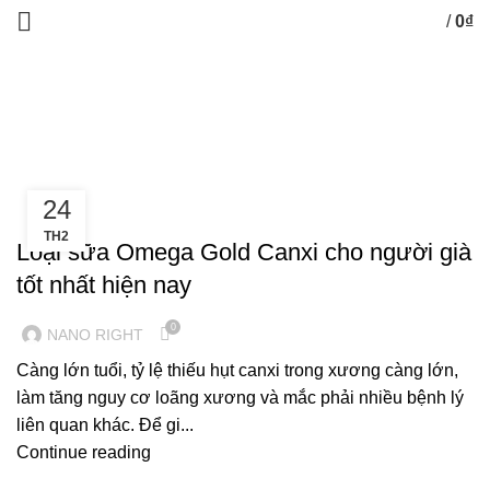
/
0
₫
0
items
Tag Archives: Omega Gold Canxi
HOME
POSTS TAGGED "OMEGA GOLD CANXI"
24
CHĂM SÓC NGƯỜI LỚN TUỔI
TH2
Loại sữa Omega Gold Canxi cho người già
tốt nhất hiện nay
0
NANO RIGHT
Càng lớn tuổi, tỷ lệ thiếu hụt canxi trong xương càng lớn,
làm tăng nguy cơ loãng xương và mắc phải nhiều bệnh lý
liên quan khác. Để gi...
Continue reading