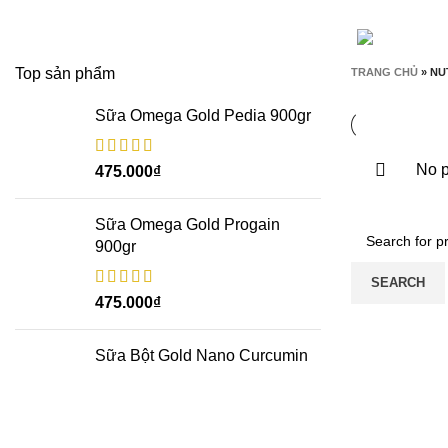
ALL
SẢN PHẨM
BỔ SUNG CANXI
1 SẢN PHẨM
SỮA TĂNG CƯỜNG
13 SẢN PHẨM
SỮA TINH NGHỆ
1 SẢN PHẨM
Top sản phẩm
TRANG CHỦ
»
NU
Sữa Omega Gold Pedia 900gr
No p
475.000
₫
Sữa Omega Gold Progain
900gr
SEARCH
475.000
₫
Sữa Bột Gold Nano Curcumin