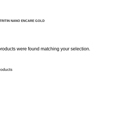
KHÁC
5 SẢN PHẨM
SỮA CHO BÉ
17 SẢN PHẨM
SỮA CHO MẸ
YẾN SÀO CAO CẤP
14 SẢN PHẨM
TRITIN NANO ENCARE GOLD
roducts were found matching your selection.