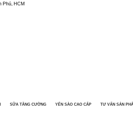
ân Phú, HCM
I
SỮA TĂNG CƯỜNG
YẾN SÀO CAO CẤP
TƯ VẤN SẢN PH