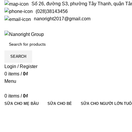
Số 26, đường S3, phường Tây Thạnh, quận T
(028)38143456
nanoright2017@gmail.com
SEARCH
Login / Register
0
items
/
0
₫
Menu
0
items
/
0
₫
SỮA CHO MẸ BẦU
SỮA CHO BÉ
SỮA CHO NGƯỜI LỚN TUỔ
nutritin nano encare gold