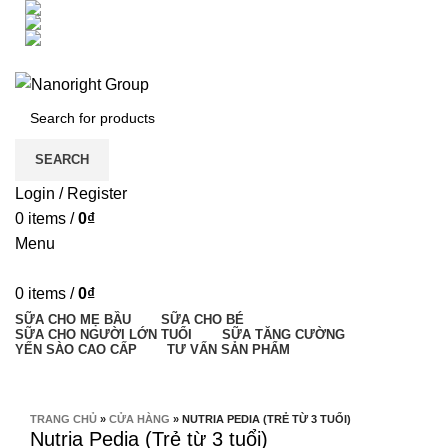
Số 26, đường S3, phường Tây Thạnh, quận Tân Phú, HCM
(028)38143456
nanoright2017@gmail.com
ĐỐI TÁC PHÂN PHỐI
HƯỚNG DẪN MUA HÀNG
LIÊN HỆ
SEARCH
Login / Register
0
items
/
0
₫
Menu
0
items
/
0
₫
SỮA CHO MẸ BẦU
SỮA CHO BÉ
SỮA CHO NGƯỜI LỚN TUỔI
SỮA TĂNG CƯỜNG
YẾN SÀO CAO CẤP
TƯ VẤN SẢN PHẨM
Phóng to ảnh
TRANG CHỦ
»
CỬA HÀNG
»
NUTRIA PEDIA (TRẺ TỪ 3 TUỔI)
Nutria Pedia (Trẻ từ 3 tuổi)